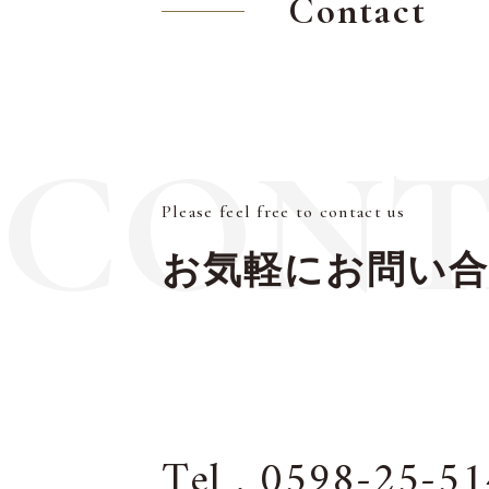
Contact
CONT
Please feel free to contact us
お気軽にお問い
Tel . 0598-25-5