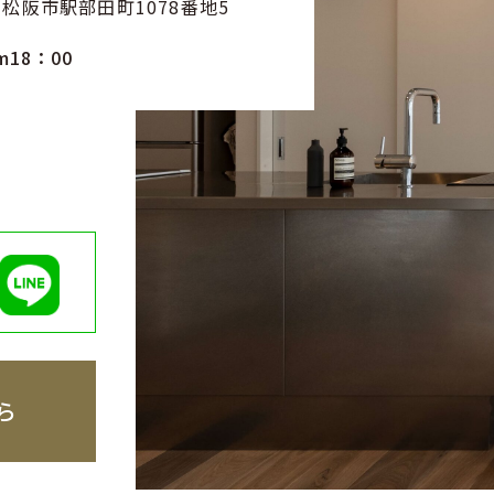
重県松阪市駅部田町1078番地5
m18：00
ら