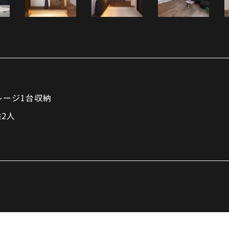
レージ1台収納
2人