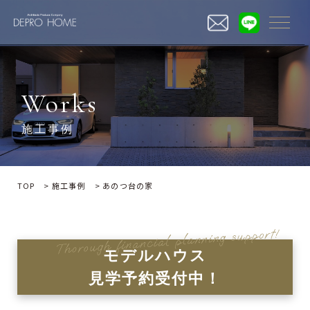
三重の注文住宅・デザイン住宅ならデプロホーム
Works
施工事例
TOP
>
施工事例
>
あのつ台の家
モデルハウス
見学予約受付中！